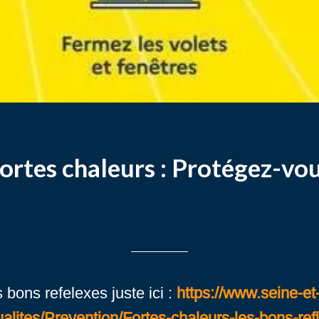
ortes chaleurs : Protégez-vo
Rédigé le 27/05/2026
Claire Claire LELEU
 bons refelexes juste ici :
https://www.seine-et
alites/Prevention/Fortes-chaleurs-les-bons-ref