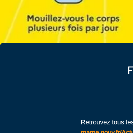
F
Retrouvez tous les
marne.gouv.fr/Actu