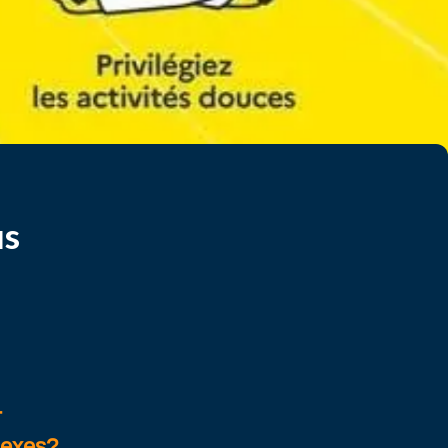
us
-
lexes?