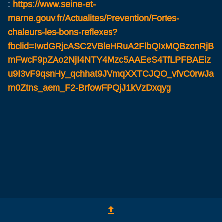
:
https://www.seine-et-
marne.gouv.fr/Actualites/Prevention/Fortes-
chaleurs-les-bons-reflexes?
fbclid=IwdGRjcASC2VBleHRuA2FlbQIxMQBzcnRjB
mFwcF9pZAo2NjI4NTY4Mzc5AAEeS4TfLPFBAEiz
u9I3vF9qsnHy_qchhat9JVmqXXTCJQO_vfvC0rwJa
m0Ztns_aem_F2-BrfowFPQjJ1kVzDxqyg